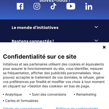
Suivez-nous !
Le monde d'Initiatives
À propos d’Initiatives
Restons connectés !
Des valeurs de partage
Nous contacter
Initiatives-cœur
Commander facilement
Confidentialité sur ce site
Le blog
Le Fond’Actions Initiatives
Initiatives et ses partenaires utilisent des cookies et équivalents
Commande par référence
La newsletter
Enquête de satisfaction
Services & FAQ
pour assurer le fonctionnement du site, vous identifier, mesurer
Catalogues à télécharger
sa fréquentation, afficher des publicités personnalisées. Vous
pouvez accepter le traitement de vos données, le refuser, gérer
Reprise des invendus
Panier
Liens pratiques
vos préférences par finalité et modifier vos choix à tout moment
Paiement différé sans frais
en cliquant sur «Gestion des cookies» en bas de page.
La livraison
© DMP Initiatives 10 avenue Georges Auric - 72021
100% Satisfait ou Remboursé
Le paiement
Analytique
Suivi des conversions
Remarketing
LE MANS CEDEX 2
Initiatives est le spécialiste français des solutions de
Le service Après-Vente
Cartes et formulaires
collecte de fonds pour les établissements scolaires
Politique de confidentialité
et les associations. Initiatives s’adresse aux écoles
primaires, maternelles, aux collèges et lycées, aux
Détails de consentement
Politique de confidentialité