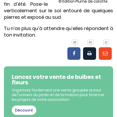
© Edition Plume de carotte
fin d’été. Pose-le
verticalement sur le sol entouré de quelques
pierres et exposé au sud.
Tu n’as plus qu’à attendre qu’elles répondent à
ton invitation.
20
31
11
Lancez votre vente de bulbes et
fleurs
Organisez facilement une vente groupée autour
de l'univers du jardin et de la maison pour financer
les projets de votre association.
Découvrir