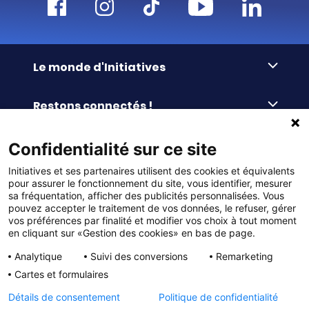
Le monde d'Initiatives
À propos d’Initiatives
Restons connectés !
Des valeurs de partage
Nous contacter
Initiatives-cœur
Commander facilement
Confidentialité sur ce site
Le blog
Le Fond’Actions Initiatives
Initiatives et ses partenaires utilisent des cookies et équivalents
Commande par référence
La newsletter
Enquête de satisfaction
Services & FAQ
pour assurer le fonctionnement du site, vous identifier, mesurer
Catalogues à télécharger
sa fréquentation, afficher des publicités personnalisées. Vous
pouvez accepter le traitement de vos données, le refuser, gérer
Reprise des invendus
Panier
Liens pratiques
vos préférences par finalité et modifier vos choix à tout moment
Paiement différé sans frais
en cliquant sur «Gestion des cookies» en bas de page.
La livraison
© DMP Initiatives 10 avenue Georges Auric - 72021
100% Satisfait ou Remboursé
Le paiement
Analytique
Suivi des conversions
Remarketing
LE MANS CEDEX 2
Initiatives est le spécialiste français des solutions de
Le service Après-Vente
Cartes et formulaires
collecte de fonds pour les établissements scolaires
Politique de confidentialité
et les associations. Initiatives s’adresse aux écoles
primaires, maternelles, aux collèges et lycées, aux
Détails de consentement
Politique de confidentialité
associations scolaires (APE, APEL, OGEC, sou des écoles,
Charte cookies