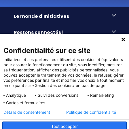
Le monde d'Initiatives
À propos d’Initiatives
Restons connectés !
Des valeurs de partage
Nous contacter
Initiatives-cœur
Commander facilement
Confidentialité sur ce site
Le blog
Le Fond’Actions Initiatives
Initiatives et ses partenaires utilisent des cookies et équivalents
Commande par référence
La newsletter
Enquête de satisfaction
Services & FAQ
pour assurer le fonctionnement du site, vous identifier, mesurer
Catalogues à télécharger
sa fréquentation, afficher des publicités personnalisées. Vous
pouvez accepter le traitement de vos données, le refuser, gérer
Reprise des invendus
Panier
Liens pratiques
vos préférences par finalité et modifier vos choix à tout moment
Paiement différé sans frais
en cliquant sur «Gestion des cookies» en bas de page.
La livraison
© DMP Initiatives 10 avenue Georges Auric - 72021
100% Satisfait ou Remboursé
Le paiement
Analytique
Suivi des conversions
Remarketing
LE MANS CEDEX 2
Initiatives est le spécialiste français des solutions de
Le service Après-Vente
Cartes et formulaires
collecte de fonds pour les établissements scolaires
Politique de confidentialité
et les associations. Initiatives s’adresse aux écoles
primaires, maternelles, aux collèges et lycées, aux
Détails de consentement
Politique de confidentialité
associations scolaires (APE, APEL, OGEC, sou des écoles,
Charte cookies
FSE, coopératives scolaires), aux BTS, aux IUT, aux MFR,
aux IFSI, aux associations sportives (UGSEL, USEP, AS …),
Gestion des cookies
Tout accepter