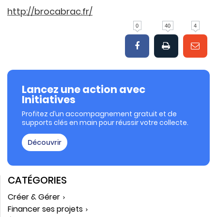
http://brocabrac.fr/
0
40
4
Lancez une action avec
Initiatives
Profitez d’un accompagnement gratuit et de
supports clés en main pour réussir votre collecte.
Découvrir
CATÉGORIES
Créer & Gérer
Financer ses projets