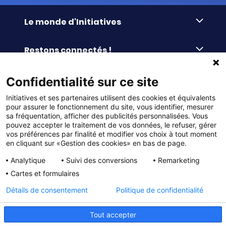
Le monde d'Initiatives
À propos d’Initiatives
Restons connectés !
Des valeurs de partage
Nous contacter
Initiatives-cœur
Commander facilement
Confidentialité sur ce site
Le blog
Le Fond’Actions Initiatives
Initiatives et ses partenaires utilisent des cookies et équivalents
Commande par référence
La newsletter
Enquête de satisfaction
Services & FAQ
pour assurer le fonctionnement du site, vous identifier, mesurer
Catalogues à télécharger
sa fréquentation, afficher des publicités personnalisées. Vous
pouvez accepter le traitement de vos données, le refuser, gérer
Reprise des invendus
Panier
Liens pratiques
vos préférences par finalité et modifier vos choix à tout moment
Paiement différé sans frais
La livraison
en cliquant sur «Gestion des cookies» en bas de page.
© DMP Initiatives 10 avenue Georges Auric - 72021
100% Satisfait ou Remboursé
Le paiement
Analytique
Suivi des conversions
Remarketing
LE MANS CEDEX 2
Initiatives est le spécialiste français des solutions de
Le service Après-Vente
Cartes et formulaires
collecte de fonds pour les établissements scolaires
Politique de confidentialité
et les associations. Initiatives s’adresse aux écoles
primaires, maternelles, aux collèges et lycées, aux
Détails de consentement
Politique de confidentialité
associations scolaires (APE, APEL, OGEC, sou des écoles,
Charte cookies
FSE, coopératives scolaires), aux BTS, aux IUT, aux MFR,
aux IFSI, aux associations sportives (UGSEL, USEP, AS …),
Gestion des cookies
Tout accepter
aux bureaux des étudiants (MDL, BDE…) et à tous types