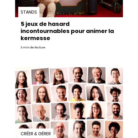
STANDS
5 jeux de hasard
incontournables pour animer la
kermesse
3 min de lecture
CRÉER & GÉRER