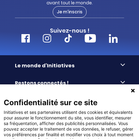
avant tout le monde.
Je m'inscris
Suivez-nous !
Le monde d'Initiatives
À propos d’Initiatives
Restons connectés !
Des valeurs de partage
Nous contacter
Initiatives-cœur
Commander facilement
Confidentialité sur ce site
Le blog
Le Fond’Actions Initiatives
Initiatives et ses partenaires utilisent des cookies et équivalents
Commande par référence
La newsletter
Enquête de satisfaction
Services & FAQ
pour assurer le fonctionnement du site, vous identifier, mesurer
Catalogues à télécharger
sa fréquentation, afficher des publicités personnalisées. Vous
pouvez accepter le traitement de vos données, le refuser, gérer
Reprise des invendus
Panier
Liens pratiques
vos préférences par finalité et modifier vos choix à tout moment